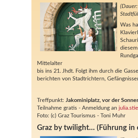
(Dauer:
Stadtfü
Was ha
Klavier
Schauri
diesem
Rundga
Mittelalter
bis ins 21. Jhdt. Folgt ihm durch die Gas
berichten von Stadtrichtern, Gefängniss
Treffpunkt:
Jakominiplatz, vor der Sonn
Teilnahme gratis - Anmeldung an
julia.st
Foto: (c) Graz Tourismus - Toni Muhr
Graz by twilight… (Führung in 