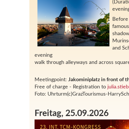
(Durati
evening
Before 
famous 
shadows
Murins
and Sch
evening
walk through alleyways and across square
Meetingpoint:
Jakominiplatz in front of 
Free of charge - Registration to
julia.sti
Foto: Uhrturm(c)GrazTourismus-HarrySch
Freitag, 25.09.2026