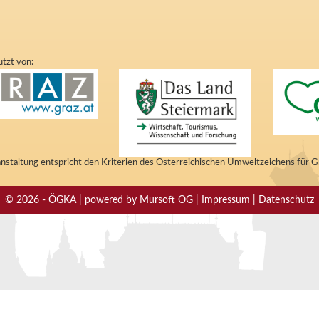
tzt von:
nstaltung entspricht den Kriterien des Österreichischen Umweltzeichens für 
© 2026 - ÖGKA | powered by Mursoft OG | Impressum | Datenschutz