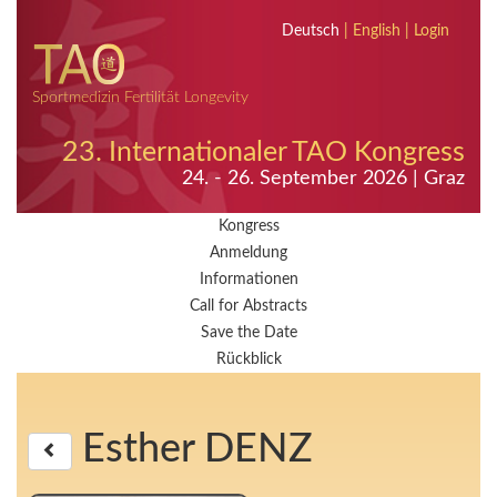
Deutsch
|
English
|
Login
Sportmedizin Fertilität Longevity
23. Internationaler TAO Kongress
24. - 26. September 2026 | Graz
Kongress
Anmeldung
Informationen
Call for Abstracts
Save the Date
Rückblick
Esther DENZ